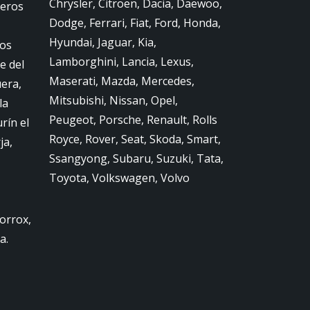
Chrysler, Citroen, Dacia, Daewoo,
jeros
Dodge, Ferrari, Fiat, Ford, Honda,
Hyundai, Jaguar, Kia,
ros
Lamborghini, Lancia, Lexus,
e del
Maserati, Mazda, Mercedes,
era,
Mitsubishi, Nissan, Opel,
la
Peugeot, Porsche, Renault, Rolls
rín el
Royce, Rover, Seat, Skoda, Smart,
ja,
Ssangyong, Subaru, Suzuki, Tata,
Toyota, Volkswagen, Volvo
orrox,
a.