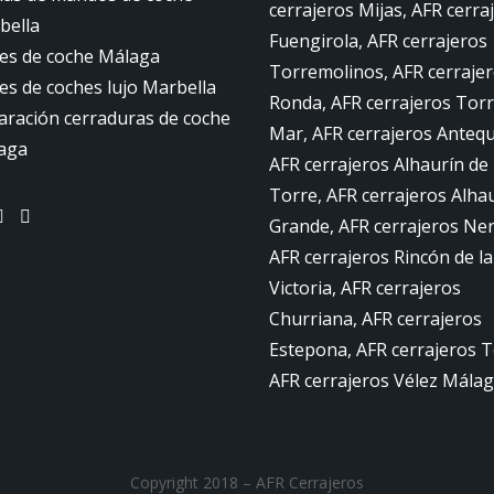
cerrajeros Mijas, AFR cerra
bella
Fuengirola, AFR cerrajeros
ves de coche Málaga
Torremolinos, AFR cerraje
es de coches lujo Marbella
Ronda, AFR cerrajeros Torr
aración cerraduras de coche
Mar, AFR cerrajeros Antequ
aga
AFR cerrajeros Alhaurín de 
Torre, AFR cerrajeros Alhau
Grande, AFR cerrajeros Ner
AFR cerrajeros Rincón de la
Victoria, AFR cerrajeros
Churriana, AFR cerrajeros
Estepona, AFR cerrajeros T
AFR cerrajeros Vélez Málag
Copyright 2018 – AFR Cerrajeros