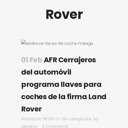
Rover
01 Feb
AFR Cerrajeros
del automóvil
programa llaves para
coches de la firma Land
Rover
Posted at 18:35h
in
Sin categorizar
by
carkeys
2 Comments