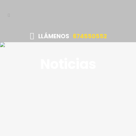
LLÁMENOS
674550552
13
Noticias
Jun
LLAVES DE COCHE BMW
PARA MÁLAGA
Los vehículos de alta gama, como la firma
BMW, incorporan tecnologías que ofrecen
mejores prestaciones en seguridad,
implementadas en sus llaves de coche, por
ejemplo....