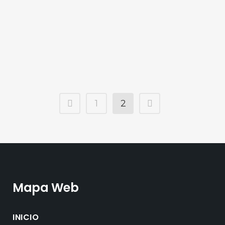
llaves de nuestro vehículo, bien porque nos
han robado el bolso o...
1
2
Mapa Web
INICIO