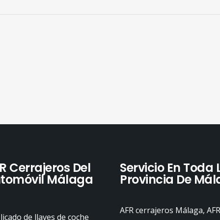
R Cerrajeros Del
Servicio En Toda 
tomóvil Málaga
Provincia De Má
AFR cerrajeros Málaga, AF
icado de llaves de coche