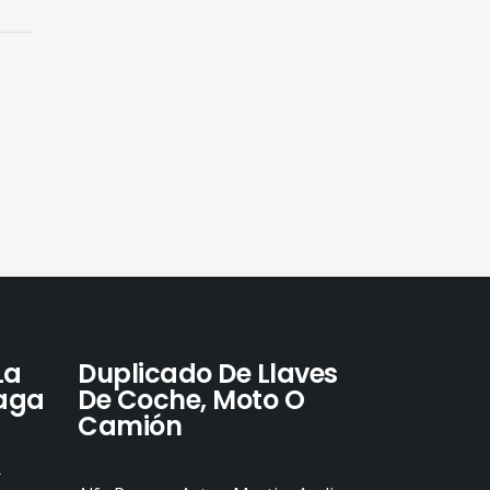
La
Duplicado De Llaves
laga
De Coche, Moto O
Camión
R