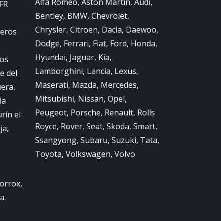
Alfa Romeo, Aston Martin, Audi,
FR
Bentley, BMW, Chevrolet,
Chrysler, Citroen, Dacia, Daewoo,
jeros
Dodge, Ferrari, Fiat, Ford, Honda,
Hyundai, Jaguar, Kia,
ros
Lamborghini, Lancia, Lexus,
e del
Maserati, Mazda, Mercedes,
era,
Mitsubishi, Nissan, Opel,
la
Peugeot, Porsche, Renault, Rolls
rín el
Royce, Rover, Seat, Skoda, Smart,
ja,
Ssangyong, Subaru, Suzuki, Tata,
Toyota, Volkswagen, Volvo
orrox,
a.