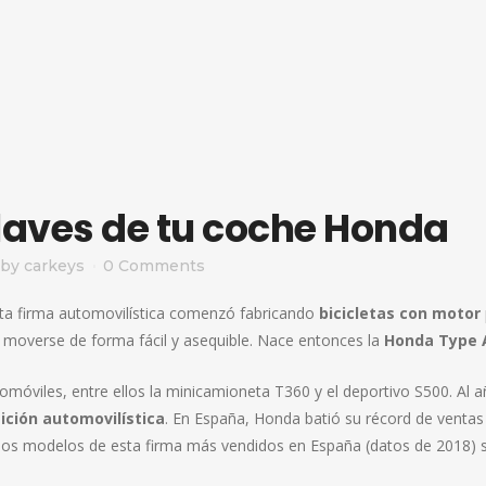
llaves de tu coche Honda
by
carkeys
0 Comments
ta firma automovilística comenzó fabricando
bicicletas con motor
n moverse de forma fácil y asequible. Nace entonces la
Honda Type 
óviles, entre ellos la minicamioneta T360 y el deportivo S500. Al 
ción automovilística
. En España, Honda batió su récord de ventas
 los modelos de esta firma más vendidos en España (datos de 2018) 