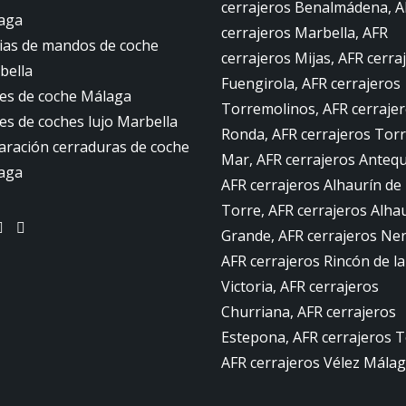
cerrajeros Benalmádena, A
aga
cerrajeros Marbella, AFR
ias de mandos de coche
cerrajeros Mijas, AFR cerra
bella
Fuengirola, AFR cerrajeros
ves de coche Málaga
Torremolinos, AFR cerraje
es de coches lujo Marbella
Ronda, AFR cerrajeros Torr
aración cerraduras de coche
Mar, AFR cerrajeros Antequ
aga
AFR cerrajeros Alhaurín de 
Torre, AFR cerrajeros Alhau
Grande, AFR cerrajeros Ner
AFR cerrajeros Rincón de la
Victoria, AFR cerrajeros
Churriana, AFR cerrajeros
Estepona, AFR cerrajeros T
AFR cerrajeros Vélez Málag