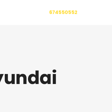
674550552
LLÁMENOS
yundai