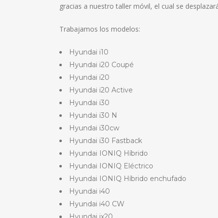
gracias a nuestro taller móvil, el cual se desplaza
Trabajamos los modelos:
Hyundai i10
Hyundai i20 Coupé
Hyundai i20
Hyundai i20 Active
Hyundai i30
Hyundai i30 N
Hyundai i30cw
Hyundai i30 Fastback
Hyundai IONIQ Híbrido
Hyundai IONIQ Eléctrico
Hyundai IONIQ Híbrido enchufado
Hyundai i40
Hyundai i40 CW
Hyundai ix20