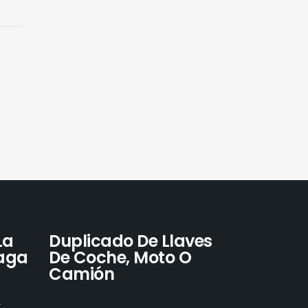
La
Duplicado De Llaves
laga
De Coche, Moto O
Camión
R