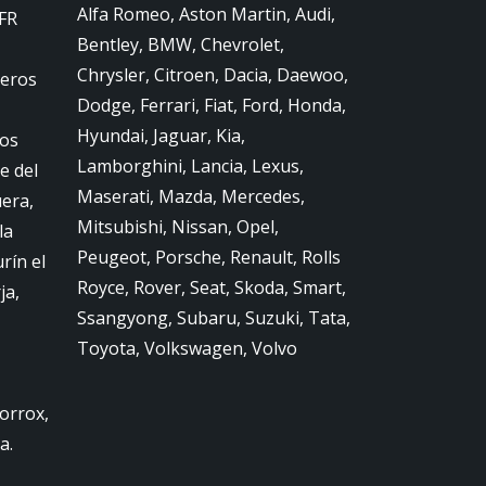
Alfa Romeo, Aston Martin, Audi,
FR
Bentley, BMW, Chevrolet,
Chrysler, Citroen, Dacia, Daewoo,
jeros
Dodge, Ferrari, Fiat, Ford, Honda,
Hyundai, Jaguar, Kia,
ros
Lamborghini, Lancia, Lexus,
e del
Maserati, Mazda, Mercedes,
era,
Mitsubishi, Nissan, Opel,
la
Peugeot, Porsche, Renault, Rolls
rín el
Royce, Rover, Seat, Skoda, Smart,
ja,
Ssangyong, Subaru, Suzuki, Tata,
Toyota, Volkswagen, Volvo
orrox,
a.