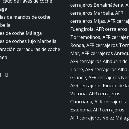
icado de llaves de coche
cerrajeros Benalmádena, A
aga
cerrajeros Marbella, AFR
ias de mandos de coche
cerrajeros Mijas, AFR cerra
bella
Fuengirola, AFR cerrajeros
ves de coche Málaga
Torremolinos, AFR cerraje
es de coches lujo Marbella
Ronda, AFR cerrajeros Torr
aración cerraduras de coche
Mar, AFR cerrajeros Antequ
aga
AFR cerrajeros Alhaurín de 
Torre, AFR cerrajeros Alhau
Grande, AFR cerrajeros Ner
AFR cerrajeros Rincón de la
Victoria, AFR cerrajeros
Churriana, AFR cerrajeros
Estepona, AFR cerrajeros T
AFR cerrajeros Vélez Málag