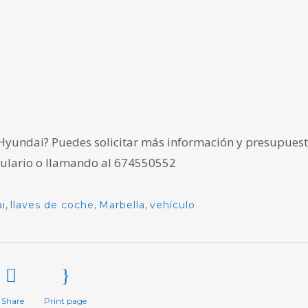
 Hyundai? Puedes solicitar más información y presupues
ulario
o llamando al 674550552
i
,
llaves de coche
,
Marbella
,
vehículo
Share
Print page