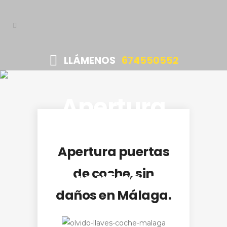
LLÁMENOS
674550552
Apertura
Apertura puertas
de coche, sin
puertas de
daños en Málaga.