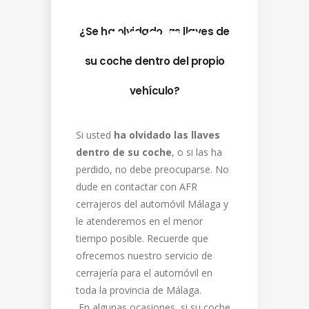
coche
¿Se ha olvidado las llaves de
su coche dentro del propio
vehículo?
Si usted
ha olvidado las llaves
dentro de su coche
, o si las ha
perdido, no debe preocuparse. No
dude en contactar con AFR
cerrajeros del automóvil Málaga y
le atenderemos en el menor
tiempo posible. Recuerde que
ofrecemos nuestro servicio de
cerrajería para el automóvil en
toda la provincia de Málaga.
En algunas ocasiones, si su coche