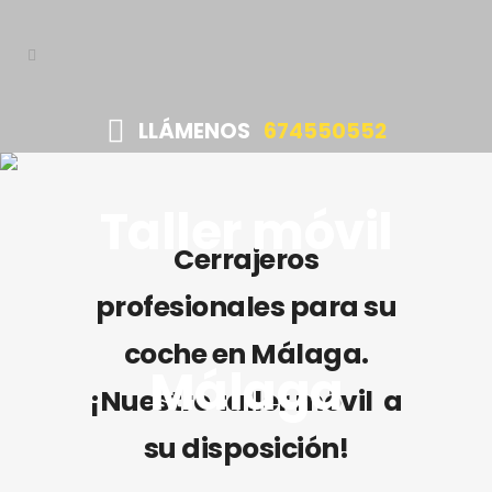
LLÁMENOS
674550552
Taller móvil
Cerrajeros
profesionales para su
coche en Málaga.
Málaga
¡Nuestro taller móvil a
su disposición!