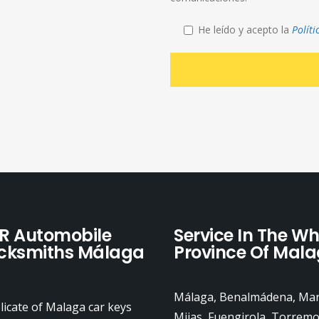
He leído y acepto la
Polít
R Automobile
Service In The Wh
cksmiths Málaga
Province Of Mal
Málaga, Benalmádena, Mar
icate of Malaga car keys
Mijas, Fuengirola, Torremo