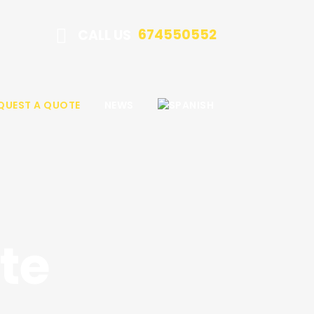
674550552
CALL US
QUEST A QUOTE
NEWS
te