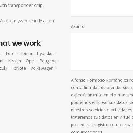
with transponder chip,
We go anywhere in Malaga
Asunto
that we work
t – Ford – Honda – Hyundai –
ni – Nissan – Opel – Peugeot –
zuki – Toyota – Volkswagen –
Alfonso Formoso Romano es resp
con la finalidad de atender sus s
específicamente en ello marcand
podremos emplear sus datos ide
nuestros servicios o actividade
trataremos sus datos en virtud 
proceder al registro como usuar
comunicaciones.