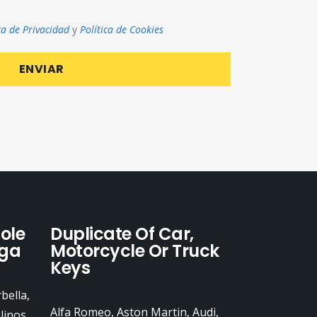
ica de Privacidad
y
Política de Cookies
ole
Duplicate Of Car,
aga
Motorcycle Or Truck
Keys
bella,
Alfa Romeo, Aston Martin, Audi,
linos,