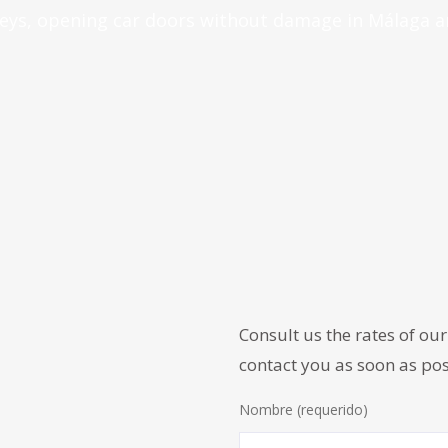
keys, opening car doors without damage in Málaga a
Consult us the rates of our 
contact you as soon as pos
Nombre (requerido)